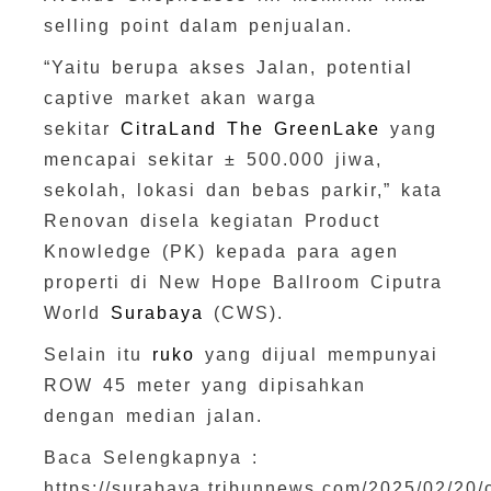
selling point dalam penjualan.
“Yaitu berupa akses Jalan, potential
captive market akan warga
sekitar
CitraLand The GreenLake
yang
mencapai sekitar ± 500.000 jiwa,
sekolah, lokasi dan bebas parkir,” kata
Renovan disela kegiatan Product
Knowledge (PK) kepada para agen
properti di New Hope Ballroom Ciputra
World
Surabaya
(CWS).
Selain itu
ruko
yang dijual mempunyai
ROW 45 meter yang dipisahkan
dengan median jalan.
Baca Selengkapnya :
https://surabaya.tribunnews.com/2025/02/20/c