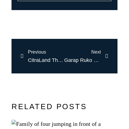
Previous
Next
CitraLand The GreenLake Luncurkan Ruko Baru dengan Lokasi Premium, Harga Rp2 Miliaran
Garap Ruko Rp2 Miliaran, CitraLand The GreenLake Genjot Pasar Komersial
RELATED POSTS