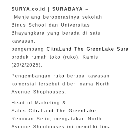
SURYA.co.id | SURABAYA –
Menjelang beroperasinya sekolah
Binus School dan Universitas
Bhayangkara yang berada di satu
kawasan,
pengembang
CitraLand The GreenLake
Sur
produk rumah toko (ruko), Kamis
(20/2/2025).
Pengembangan
ruko
berupa kawasan
komersial tersebut diberi nama North
Avenue Shophouses.
Head of Marketing &
Sales
CitraLand The GreenLake
,
Renovan Setio, mengatakan North
Avenue Shophouses ini memiliki lima