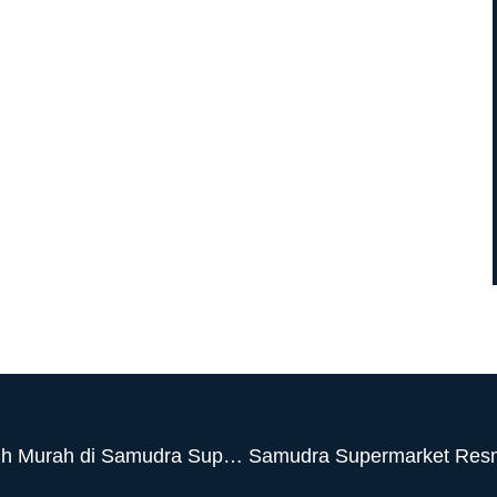
Belanja Lebih Banyak, Bayar Lebih Murah di Samudra Supermarket CitraLand