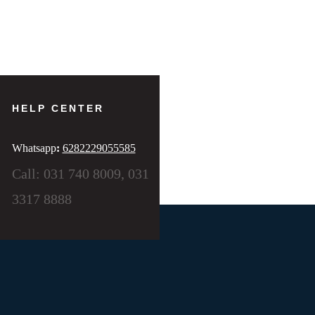
HELP CENTER
Whatsapp
:
6282229055585
Call: 031 740 8009, 031
3317 8888