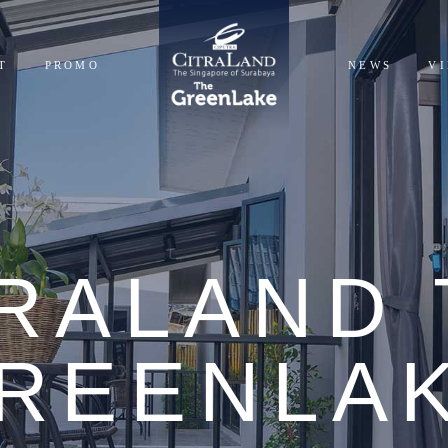
T
PROMO
NEWS
V
NTIALS
CIALS
TRALAND 
REENLA