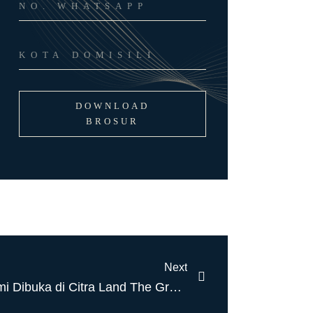
DOWNLOAD
BROSUR
Next
Samudra Supermarket Resmi Dibuka di Citra Land The Green Lake Surabaya, Hadirkan Konsep Modern