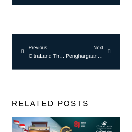
Previous
Next
CitraLand The GreenLake Sukses Luncurkan Tipe Onega dengan Konsep Baru – CitraLand The GreenLake
Penghargaan “PropertyGuru” Ciputra Group
RELATED POSTS