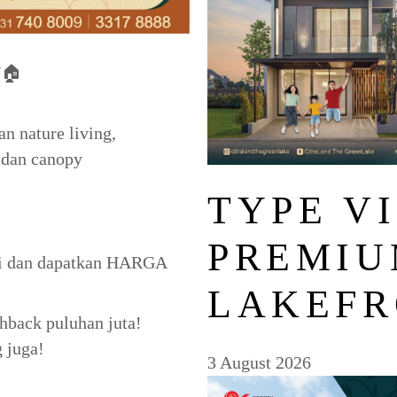
🏠
n nature living,
 dan canopy
TYPE VI
PREMIU
mi dan dapatkan HARGA
LAKEFR
back puluhan juta!
 juga!
3 August 2026