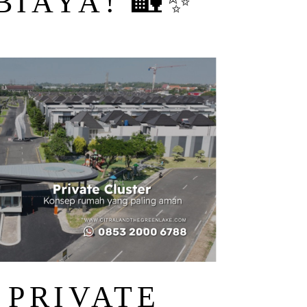
BIAYA! 🏡✨
 PRIVATE