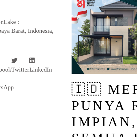
enLake :
aya Barat, Indonesia,
book
Twitter
LinkedIn
🇮🇩 M
tsApp
PUNYA
IMPIAN