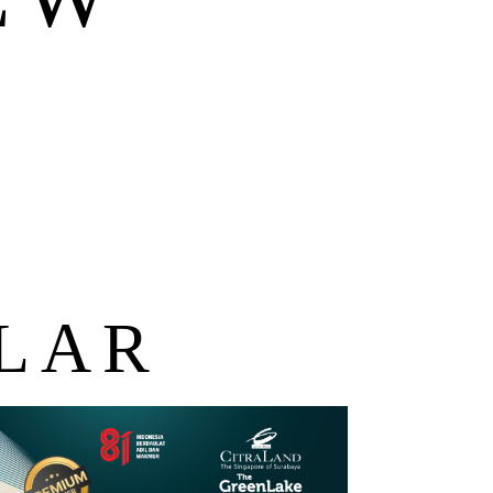
Y
T
LAR