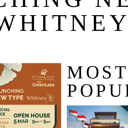
 WHITNE
MOS
POPU