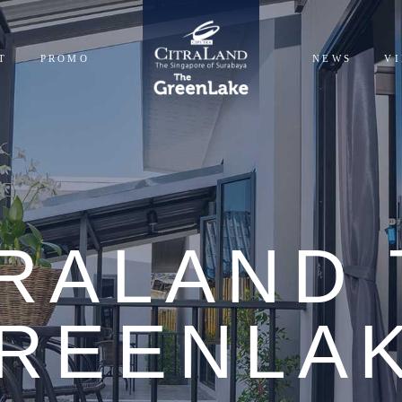
T
PROMO
NEWS
V
NTIALS
CIALS
TRALAND 
REENLA