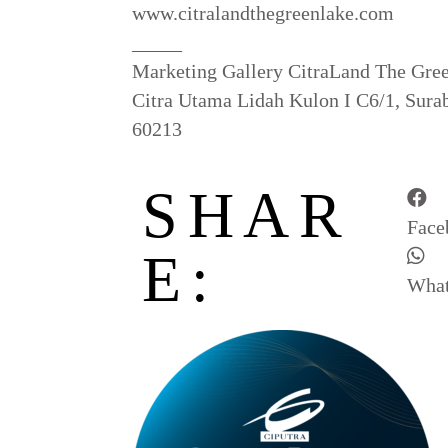
www.citralandthegreenlake.com
_____
Marketing Gallery CitraLand The Gre
Citra Utama Lidah Kulon I C6/1, Surab
60213
SHAR
Face
E:
Wha