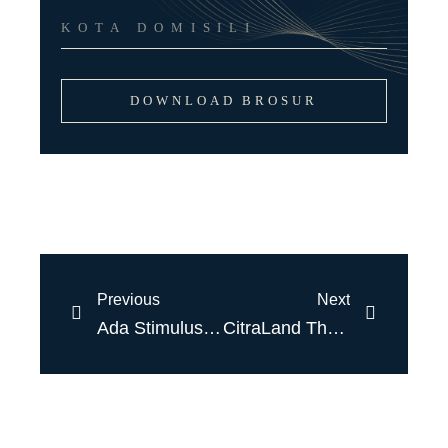
DOWNLOAD BROSUR
Previous
Next
Ada Stimulus Free PPN DTP, CitraLand The GreenLake Hadirkan Rumah Rp2 Miliaran
CitraLand The GreenLake Luncurkan Rumah Mewah Hanya Rp2 Miliar