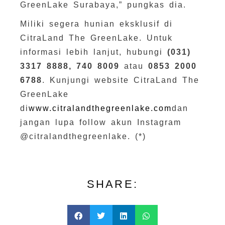
GreenLake Surabaya,” pungkas dia.
Miliki segera hunian eksklusif di
CitraLand The GreenLake. Untuk
informasi lebih lanjut, hubungi
(031)
3317 8888, 740 8009
atau
0853 2000
6788
. Kunjungi website CitraLand The
GreenLake
di
www.citralandthegreenlake.com
dan
jangan lupa follow akun Instagram
@citralandthegreenlake. (*)
SHARE: