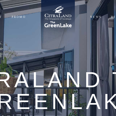
T
PROMO
NEWS
V
NTIALS
CIALS
TRALAND 
REENLA