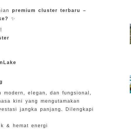
unian
premium cluster terbaru –
ke?
✨
!
ster
enLake
g
 modern, elegan, dan fungsional,
masa kini yang mengutamakan
vestasi jangka panjang. Dilengkapi
uk & hemat energi