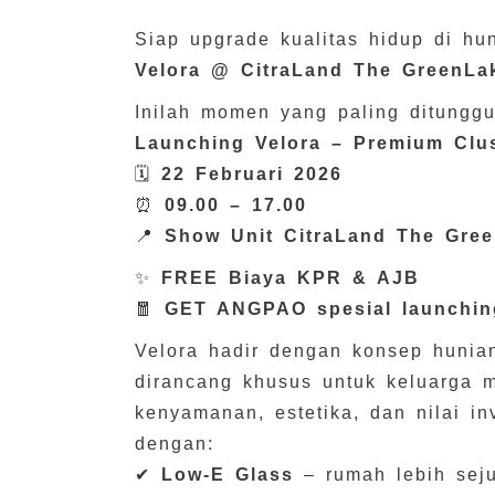
Siap upgrade kualitas hidup di h
Velora @ CitraLand The GreenLa
Inilah momen yang paling ditunggu
Launching Velora – Premium Clu
🗓
22 Februari 2026
⏰
09.00 – 17.00
📍
Show Unit CitraLand The Gre
✨
FREE Biaya KPR & AJB
🧧
GET ANGPAO spesial launchin
Velora hadir dengan konsep hunian
dirancang khusus untuk keluarga 
kenyamanan, estetika, dan nilai in
dengan:
✔
Low-E Glass
– rumah lebih sej