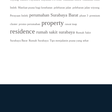
Imlek
Manfaat puasa bagi kesehatan
pelebaran jalan
pelebaran jalan wiyung
perumahan Surabaya Barat
Perayaan Imlek
phase 3
premium
property
cluster
promo perumahan
rawat inap
residence
rumah sakit surabaya
Rumah Sakit
Surabaya Barat
Rumah Surabaya
Tips menjalanin puasa yang sehat