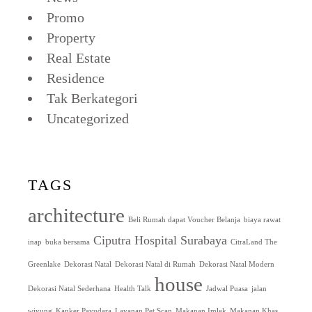
Promo
Property
Real Estate
Residence
Tak Berkategori
Uncategorized
TAGS
architecture
Beli Rumah dapat Voucher Belanja
biaya rawat
Ciputra Hospital Surabaya
inap
buka bersama
CitraLand The
Greenlake
Dekorasi Natal
Dekorasi Natal di Rumah
Dekorasi Natal Modern
house
Dekorasi Natal Sederhana
Health Talk
Jadwal Puasa
jalan
wiyung
Kanker Payudara
Layanan Pet Scan
Makanan Imlek
Makanan Khas