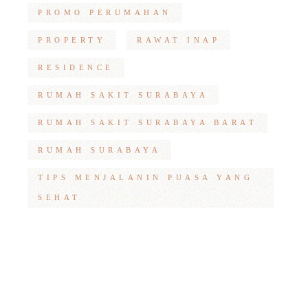
PROMO PERUMAHAN
PROPERTY
RAWAT INAP
RESIDENCE
RUMAH SAKIT SURABAYA
RUMAH SAKIT SURABAYA BARAT
RUMAH SURABAYA
TIPS MENJALANIN PUASA YANG
SEHAT