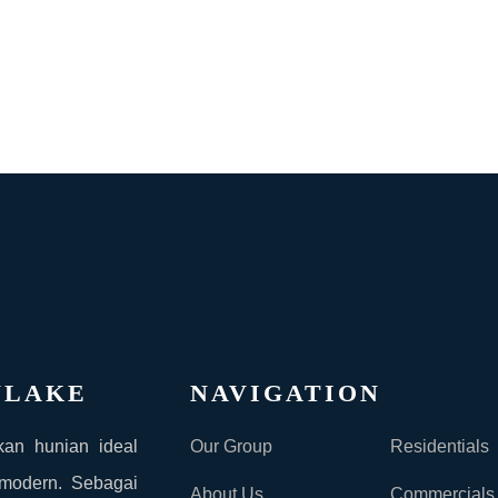
NLAKE
NAVIGATION
kan hunian ideal
Our Group
Residentials
 modern. Sebagai
About Us
Commercials