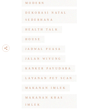
MODERN
DEKORASI NATAL
SEDERHANA
HEALTH TALK
HOUSE
JADWAL PUASA
JALAN WIYUNG
KANKER PAYUDARA
LAYANAN PET SCAN
MAKANAN IMLEK
MAKANAN KHAS
IMLEK