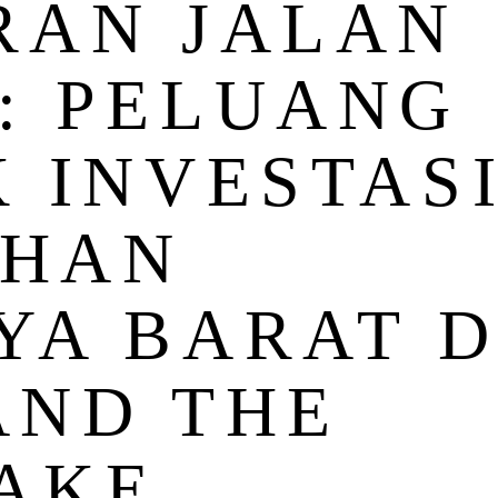
RAN JALAN
: PELUANG
 INVESTAS
AHAN
YA BARAT D
AND THE
AKE