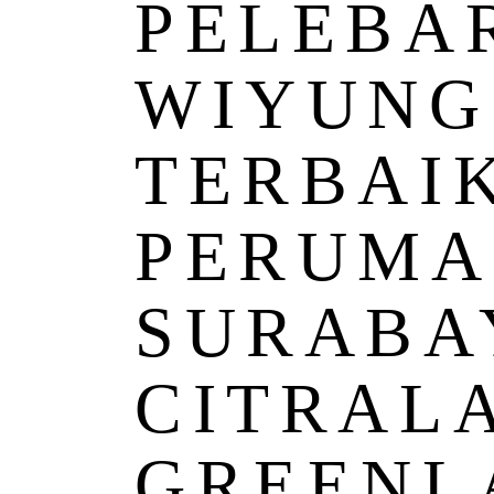
PELEBA
WIYUNG
TERBAIK
PERUM
SURABA
CITRAL
GREENL