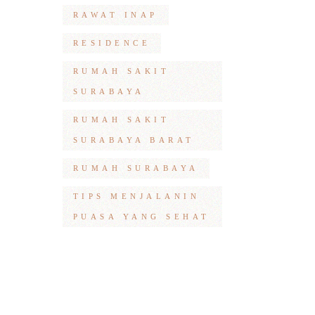
RAWAT INAP
RESIDENCE
RUMAH SAKIT
SURABAYA
RUMAH SAKIT
SURABAYA BARAT
RUMAH SURABAYA
TIPS MENJALANIN
PUASA YANG SEHAT