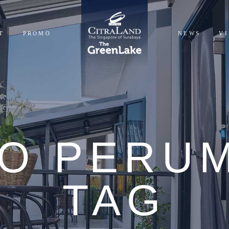
T
PROMO
NEWS
V
NTIALS
CIALS
O PERU
TAG