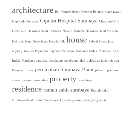
architecture
Beli Rumah dapat Voucher Belanja
biaya rawat
Ciputra Hospital Surabaya
inap
buka bersama
CitraLand The
Greenlake
Dekorasi Natal
Dekorasi Natal di Rumah
Dekorasi Natal Modern
house
Dekorasi Natal Sederhana
Health Talk
Jadwal Puasa
jalan
wiyung
Kanker Payudara
Layanan Pet Scan
Makanan Imlek
Makanan Khas
Imlek
Manfaat puasa bagi kesehatan
pelebaran jalan
pelebaran jalan wiyung
perumahan Surabaya Barat
Perayaan Imlek
phase 3
premium
property
cluster
promo perumahan
rawat inap
residence
rumah sakit surabaya
Rumah Sakit
Surabaya Barat
Rumah Surabaya
Tips menjalanin puasa yang sehat